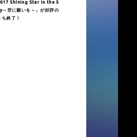
017 Shining Star in the S
ky～空に願いを～」が好評の
うち終了！