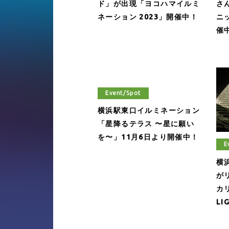
ド」が出現「ヨコハマイルミ
さ
ネーション 2023」開催中！
ニ
催
Event/Spot
横浜駅東口イルミネーション
「星降るテラス 〜星に願い
を〜」11月6日より開催中！
E
横
が
カリ
LI