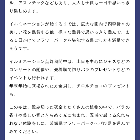
ル、アスレチックなどもあり、大人も子供も一日中思いっき
り楽しめます。
イルミネーションが始まるまでは、広大な園内で四季折々の
美しい花を鑑賞する他、様々な遊具で思いっきり遊んで、ま
る１日かけてフラワーパークを堪能する過ごし方も満足でき
そうです。
イルミネーション点灯期間中は、土日を中心にジャズなどの
コンサートの開催や、先着順で切りバラのプレゼントなどの
イベントも行われます。
年末年始に来場された方全員に、チロルチョコのプレゼント
も。
この冬は、澄み切った夜空とたくさんの植物の中で、バラの
香りや美しい音ときらめく光に包まれ、五感で感じる忘れら
れない体験をしに、茨城県フラワーパークへぜひ足を運んで
みてください。