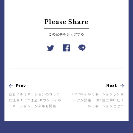
Please Share
この記事をシェアする
Prev
Next
音とイルミネーションのコラボ
2017年イルミネーションランキ
に注目！「つま恋 サウンドイル
ングが決定！ 第1位に輝いたイ
ミネーション」が今年も開催！
ルミネーションとは？