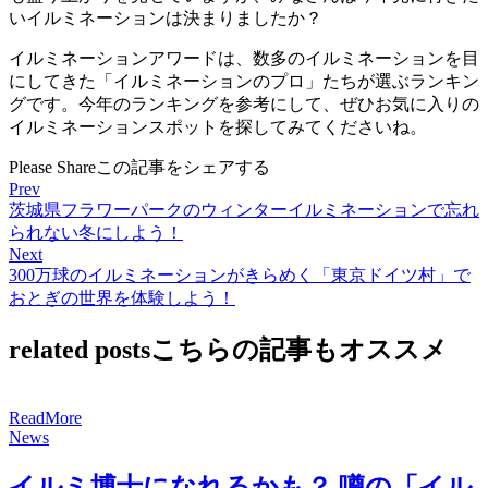
いイルミネーションは決まりましたか？
イルミネーションアワードは、数多のイルミネーションを目
にしてきた「イルミネーションのプロ」たちが選ぶランキン
グです。今年のランキングを参考にして、ぜひお気に入りの
イルミネーションスポットを探してみてくださいね。
Please Share
この記事をシェアする
Prev
茨城県フラワーパークのウィンターイルミネーションで忘れ
られない冬にしよう！
Next
300万球のイルミネーションがきらめく「東京ドイツ村」で
おとぎの世界を体験しよう！
related posts
こちらの記事もオススメ
R
e
a
d
M
o
r
e
News
イルミ博士になれるかも？ 噂の「イル