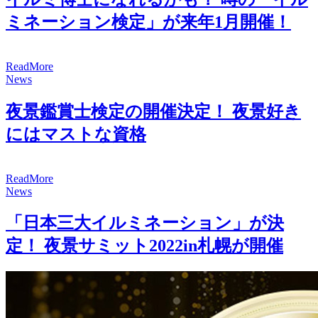
ミネーション検定」が来年1月開催！
R
e
a
d
M
o
r
e
News
夜景鑑賞士検定の開催決定！ 夜景好き
にはマストな資格
R
e
a
d
M
o
r
e
News
「日本三大イルミネーション」が決
定！ 夜景サミット2022in札幌が開催