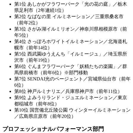
第1位 あしかがフラワーパーク「光の花の庭」／栃木
県足利市（2年連続1位）
第2位 なばなの里 イルミネーション／三重県桑名市
（前年2位）
第3位 さがみ湖イルミリオン／神奈川県相模原市（前
年5位）
第4位 さっぽろホワイトイルミネーション／北海道札
幌市（前年14位）
第5位 西武園ゆうえんち「イルミージュ」／埼玉県所
沢市（前年19位）
第6位 ぐんまフラワーパーク「妖精たちの楽園」／群
馬県前橋市（前年6位）※部門移動
第7位 SENDAI光のページェント／宮城県仙台市（前年
6位）
第8位 神戸ルミナリエ／兵庫県神戸市（前年11位）
第9位 よみうりランド・ジュエルミネーション／東京
都稲城市（前年8位）
第10位 国営備北丘陵公園 ウィンターイルミネーション
／広島県庄原市（前年20位）
プロフェッショナルパフォーマンス部門