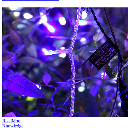
R
e
a
d
M
o
r
e
Knowledge