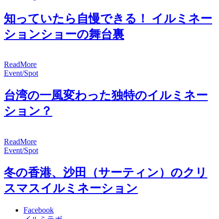
知っていたら自慢できる！ イルミネー
ションショーの舞台裏
R
e
a
d
M
o
r
e
Event/Spot
台湾の一風変わった独特のイルミネー
ション？
R
e
a
d
M
o
r
e
Event/Spot
冬の香港、沙田（サーティン）のクリ
スマスイルミネーション
Facebook