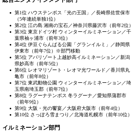
第1位 ハウステンボス「光の王国」／長崎県佐世保市
（5年連続単独1位）
第2位 江の島 湘南の宝石／神奈川県藤沢市（前年2位）
第3位 東京ドイツ村 ウィンターイルミネーション／千
葉県袖ヶ浦市（前年3位）
第4位 伊豆ぐらんぱる公園「グランイルミ」／静岡県
伊東市（前年7位）※部門移動
第5位 アパリゾート上越妙高イルミネーション／新潟
県妙高市（前年5位）
第6位 レオマリゾート・レオマ光ワールド／香川県丸
亀市（前年8位）
第7位 東武動物公園 ウィンターイルミネーション／埼
玉県南埼玉郡（前年7位）
第8位 ラグーナテンボス 冬ラグーナ／愛知県蒲郡市
（前年9位）
第9位 大阪・光の饗宴／大阪府大阪市（前年4位）
第10位 さっぽろ雪まつり／北海道札幌市（前年10位）
イルミネーション部門