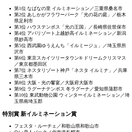
第1位 なばなの里 イルミネーション／三重県桑名市
第2位 あしかがフラワーパーク「光の花の庭」／栃木
県足利市
第3位 ハウステンボス「光の王国」／長崎県佐世保市
第4位 アパリゾート上越妙高イルミネーション／新潟
県妙高市
第5位 西武園ゆうえんち「イルミージュ」／埼玉県所
沢市
第6位 東京スカイツリータウン® ドリームクリスマス
／東京都墨田区
第7位 ネスタリゾート神戸「ネスタ イルミナ」／兵庫
県三木市
第8位 大阪・光の饗宴／大阪府大阪市
第9位 ラグーナテンボス 冬ラグーナ／愛知県蒲郡市
第10位 東武動物公園 ウィンターイルミネーション／埼
玉県南埼玉郡
特別賞 新イルミネーション賞
フェスタ・ルーチェ／和歌山県和歌山市