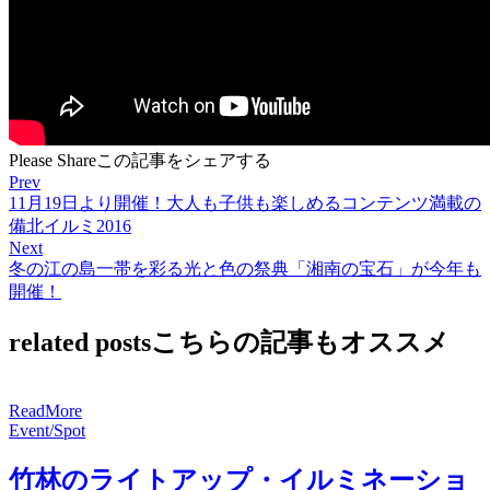
Please Share
この記事をシェアする
Prev
11月19日より開催！大人も子供も楽しめるコンテンツ満載の
備北イルミ2016
Next
冬の江の島一帯を彩る光と色の祭典「湘南の宝石」が今年も
開催！
related posts
こちらの記事もオススメ
R
e
a
d
M
o
r
e
Event/Spot
竹林のライトアップ・イルミネーショ