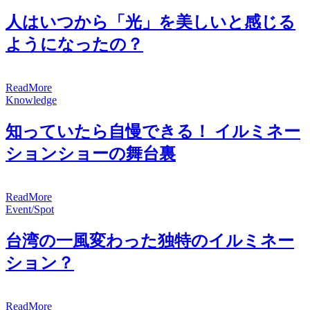
人はいつから「光」を美しいと感じる
ようになったの？
R
e
a
d
M
o
r
e
Knowledge
知っていたら自慢できる！ イルミネー
ションショーの舞台裏
R
e
a
d
M
o
r
e
Event/Spot
台湾の一風変わった独特のイルミネー
ション？
R
e
a
d
M
o
r
e