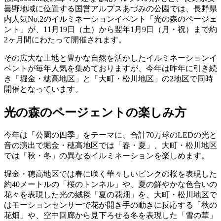
曇野地域に位置する国営アルプスあづみの公園では、長野県
内人気No.2のイルミネーションイベント「光の森のページェ
ント」が、11月19日（土）から翌年1月9日（月・祝）まで約
2ヶ月間にわたって開催されます。
その広大な土地と豊かな自然を活かしたイルミネーションイ
ベントが毎年人気を集めておりますが、今年は昨年に引き続
き「堀金・穂高地区」と「大町・松川地区」の2地区で同時
開催となっています。
光の森のページェントの楽しみ方
今年は「公園の四季」をテーマに、合計70万球のLEDの光と
音の演出で堀金・穂高地区では「春・夏」、大町・松川地区
では「秋・冬」の異なるイルミネーションを楽しめます。
堀金・穂高地区では春に咲く華々しいピンクの桜を表現した
約40メートルの「桜のトンネル」や、夏の鮮やかな色合いの
花々を表現した光の絨毯「夏の花畑」を、大町・松川地区で
はモーションセンサーで花が開き手の動きに反応する「秋の
花畑」や、空中回廊から見下ろせる冬を表現した「雪の華」