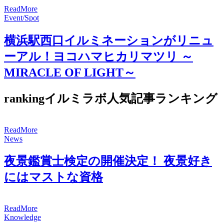
R
e
a
d
M
o
r
e
Event/Spot
横浜駅西口イルミネーションがリニュ
ーアル！ヨコハマヒカリマツリ ～
MIRACLE OF LIGHT～
ranking
イルミラボ人気記事ランキング
R
e
a
d
M
o
r
e
News
夜景鑑賞士検定の開催決定！ 夜景好き
にはマストな資格
R
e
a
d
M
o
r
e
Knowledge