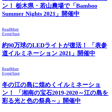
ン！ 栃木県・若山農場で「Bamboo
Summer Nights 2021」開催中
R
e
a
d
M
o
r
e
Event/Spot
約90万球のLEDライトが復活！ 「表参
道イルミネーション 2021」開催中
R
e
a
d
M
o
r
e
Event/Spot
冬の江の島に煌めくイルミネーショ
ン！ 「湘南の宝石2019-2020～江の島を
彩る光と色の祭典～」開催中