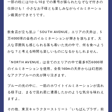
一部の柱には1から10までの番号が振られたなぞなぞ付きの
仕掛けも！ 小さなお子様とも楽しみながらイルミネーショ
ン鑑賞ができそうです。
飲食店が立ち並ぶ「SOUTH AVENUE」エリアの天井は、5
万4000球の金色のイルミネーションが輝きを放ちます。大
人な雰囲気も感じられる落ち着いた光の中で、何を食べよう
かな？と考える時間も楽しいものになるかもしれません。
「NORTH AVENUE」は全てのエリアの中で最多9万6000球
のイルミネーションを使用。全長160mの天井からは幻想的
なアクアブルーの光が降り注ぎます。
ブルーの光の中に、一筋のホワイトイルミネーションが流れ
る様子は、まるで流れ星に遭遇したかのような気分を味わえ
ますよ。
その他、東京キャラクターストリート「いちばんプラザ」前