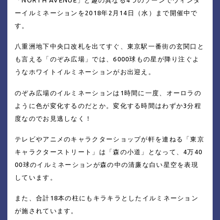
「NORTH AVENUE」と趣の異なる4つのゾーンでウィンタ
ーイルミネーションを2018年2月14日（水）まで開催中で
す。
八重洲地下中央口改札を出てすぐ、東京駅一番街の玄関口と
も言える「のぞみ広場」では、6000球もの星が降り注ぐよ
うなホワイトイルミネーションがお出迎え。
のぞみ広場のイルミネーションは1時間に一度、オーロラの
ように色が変化するのだとか。変化する時間はわずか3分程
度なのでお見逃しなく！
テレビやアニメのキャラクターショップが軒を連ねる「東京
キャラクターストリート」は「森の小道」となって、4万40
00球のイルミネーションが森の中の清廉な白い星空を表現
しています。
また、合計18本の柱にもキラキラとしたイルミネーション
が施されています。