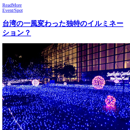
R
e
a
d
M
o
r
e
Event/Spot
台湾の一風変わった独特のイルミネー
ション？