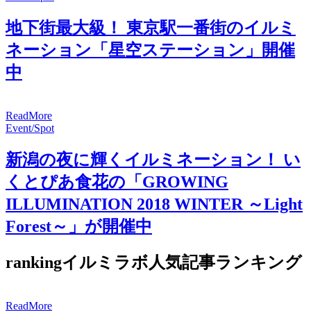
地下街最大級！ 東京駅一番街のイルミ
ネーション「星空ステーション」開催
中
R
e
a
d
M
o
r
e
Event/Spot
新潟の夜に輝くイルミネーション！ い
くとぴあ食花の「GROWING
ILLUMINATION 2018 WINTER ～Light
Forest～」が開催中
ranking
イルミラボ人気記事ランキング
R
e
a
d
M
o
r
e