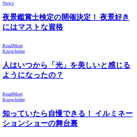
News
夜景鑑賞士検定の開催決定！ 夜景好き
にはマストな資格
R
e
a
d
M
o
r
e
Knowledge
人はいつから「光」を美しいと感じる
ようになったの？
R
e
a
d
M
o
r
e
Knowledge
知っていたら自慢できる！ イルミネー
ションショーの舞台裏