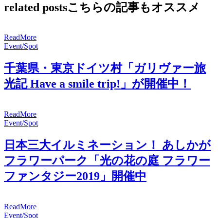
related posts
こちらの記事もオススメ
R
e
a
d
M
o
r
e
Event/Spot
千葉県・東京ドイツ村「ガリヴァー旅
光記 Have a smile trip!」が開催中！
R
e
a
d
M
o
r
e
Event/Spot
日本三大イルミネーション！ あしかが
フラワーパーク「光の花の庭 フラワー
ファンタジー2019」開催中
R
e
a
d
M
o
r
e
Event/Spot