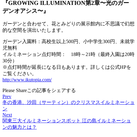
『GROWING ILLUMINATION第2章〜光のガー
デンオアシス〜』
ガーデンと合わせて、花とみどりの展示館内に不思議で幻想
的な空間を演出いたします。
ガーデン入園料：高校生以上500円、小中学生300円、未就学
児無料
イルミネーション点灯時間： 18時～21時（最終入園は20時
30分）
※点灯時間が延長になる日もあります。詳しくは公式HPを
ご覧ください。
http://www.ikutopia.com/
Please Share
この記事をシェアする
Prev
冬の香港、沙田（サーティン）のクリスマスイルミネーショ
ン
Next
関東三大イルミネーションスポット 江の島イルミネーショ
ンの魅力とは？