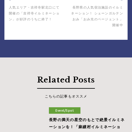
人気エリア・吉祥寺駅北口にて
長野県の人気宿泊施設のイルミ
開催の「吉祥寺イルミネーショ
ネーション！ シェーンガルテン
ン」が好評のうちに終了！
おみ「おみ光のページェント」
開催中
Related Posts
こちらの記事もオススメ
Event/Spot
長野の満天の星空のもとで絶景イルミネ
ーションを！「麻績村イルミネーショ