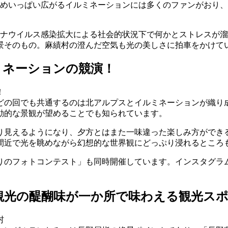
がめいっぱい広がるイルミネーションには多くのファンがおり
ロナウイルス感染拡大による社会的状況下で何かとストレスが
光景そのもの。麻績村の澄んだ空気も光の美しさに拍車をかけて
ミネーションの競演！
どの回でも共通するのは北アルプスとイルミネーションが織り
動的な景観が望めることでも知られています。
り見えるようになり、夕方とはまた一味違った楽しみ方ができ
間近で光を眺めながら幻想的な世界観にどっぷり浸れるところ
りのフォトコンテスト」も同時開催しています。インスタグラ
観光の醍醐味が一か所で味わえる観光ス