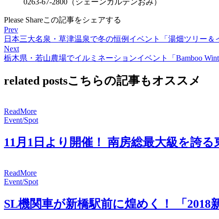
0263-67-2800（シェーンガルテンおみ）
Please Share
この記事をシェアする
Prev
日本三大名泉・草津温泉で冬の恒例イベント「湯畑ツリー＆
Next
栃木県・若山農場でイルミネーションイベント「Bamboo Winte
related posts
こちらの記事もオススメ
R
e
a
d
M
o
r
e
Event/Spot
11月1日より開催！ 南房総最大級を誇
R
e
a
d
M
o
r
e
Event/Spot
SL機関車が新橋駅前に煌めく！ 「201