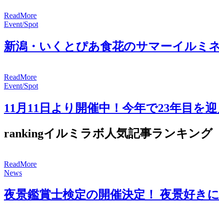
R
e
a
d
M
o
r
e
Event/Spot
新潟・いくとぴあ食花のサマーイルミ
R
e
a
d
M
o
r
e
Event/Spot
11月11日より開催中！今年で23年目を迎
ranking
イルミラボ人気記事ランキング
R
e
a
d
M
o
r
e
News
夜景鑑賞士検定の開催決定！ 夜景好き