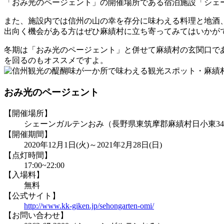
「おみ光のページェント」の開催場所である宿泊施設「シェー
また、施設内では信州の山の幸を存分に味わえる料理と地酒
出向く機会がある方はぜひ麻績村に立ち寄ってみてはいかが
冬期は「おみ光のページェント」と併せて麻績村の玄関口で
を回るのもオススメですよ。
おみ光のページェント
【開催場所】
シェーンガルテンおみ（長野県東筑摩郡麻績村日小東34
【開催期間】
2020年12月1日(火)～2021年2月28日(日)
【点灯時間】
17:00~22:00
【入場料】
無料
【公式サイト】
http://www.kk-giken.jp/sehongarten-omi/
【お問い合わせ】