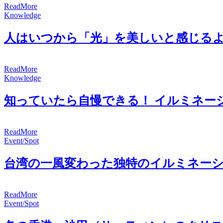
R
e
a
d
M
o
r
e
Knowledge
人はいつから「光」を美しいと感じる
R
e
a
d
M
o
r
e
Knowledge
知っていたら自慢できる！ イルミネー
R
e
a
d
M
o
r
e
Event/Spot
台湾の一風変わった独特のイルミネー
R
e
a
d
M
o
r
e
Event/Spot