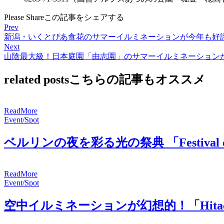
Please Share
この記事をシェアする
Prev
新潟・いくとぴあ食花のサマーイルミネーションが今年も好
Next
山陰最大級！日本庭園「由志園」のサマーイルミネーション
related posts
こちらの記事もオススメ
R
e
a
d
M
o
r
e
Event/Spot
ベルリンの夜を彩る光の祭典 「Festival of L
R
e
a
d
M
o
r
e
Event/Spot
空中イルミネーションが幻想的！「Hitachi Sta