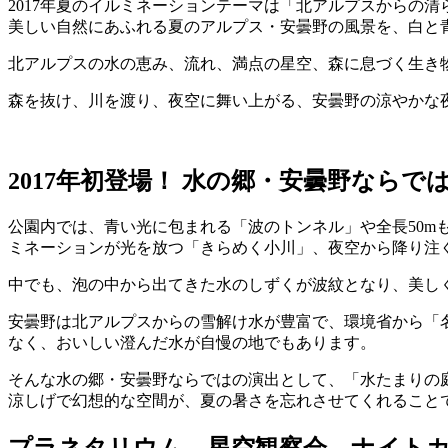
2017年夏のイルミネーションテーマは「北アルプスからの
美しい自然にあふれる夏のアルプス・安曇野の風景を、白と
北アルプスの水の恵み、流れ、満点の星空、森に息づく生き
森を抜け、川を渡り、夜空に舞い上がる、安曇野の涼やかな
2017年初登場！ 水の郷・安曇野なら
公園内では、青い光に包まれる「波のトンネル」や全長50m
ミネーションが光を放つ「きらめく小川」、夜空から降り注
中でも、泡の中から出てきた水のしずくが波紋となり、美し
安曇野は北アルプスからの雪解け水が豊富で、環境省から「名
なく、おいしい澄んだ水が自慢の地でもあります。
そんな水の郷・安曇野ならではの演出として、「水たまりの
涼しげで幻想的な空間が、夏の暑さを忘れさせてくれること