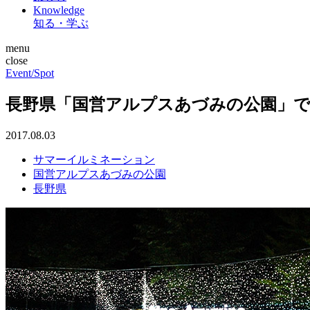
Knowledge
知る・学ぶ
menu
close
Event/Spot
長野県「国営アルプスあづみの公園」
2017.08.03
サマーイルミネーション
国営アルプスあづみの公園
長野県