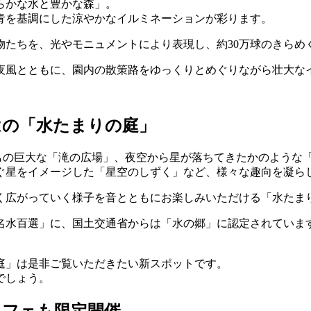
清らかな水と豊かな森」。
青を基調にした涼やかなイルミネーションが彩ります。
物たちを、光やモニュメントにより表現し、約30万球のきらめ
夜風とともに、園内の散策路をゆっくりとめぐりながら壮大な
ではの「水たまりの庭」
もの巨大な「滝の広場」、夜空から星が落ちてきたかのような「
ぐ星をイメージした「星空のしずく」など、様々な趣向を凝ら
く広がっていく様子を音とともにお楽しみいただける「水たま
水百選」に、国土交通省からは「水の郷」に認定されています。
庭」は是非ご覧いただきたい新スポットです。
でしょう。