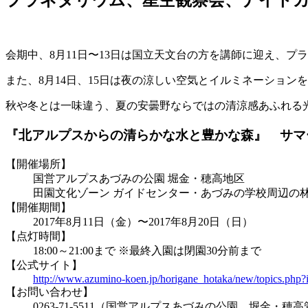
プラネタリウム、星空観察会、ナイト
会期中、8月11日〜13日は国立天文台の方を講師に迎え、プ
また、8月14日、15日は夜の涼しい空気とイルミネーショ
秋や冬とは一味違う、夏の安曇野ならではの清涼感あふれる光
『北アルプスからの清らかな水と豊かな森』 サマー
【開催場所】
国営アルプスあづみの公園 堀金・穂高地区
田園文化ゾーン ガイドセンター・あづみの学校周辺の林
【開催期間】
2017年8月11日（金）〜2017年8月20日（日）
【点灯時間】
18:00～21:00まで ※最終入園は閉園30分前まで
【公式サイト】
http://www.azumino-koen.jp/horigane_hotaka/new/topics.php
【お問い合わせ】
0263-71-5511（国営アルプスあづみの公園 堀金・穂