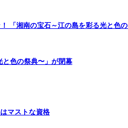
！ 「湘南の宝石～江の島を彩る光と色の
彩る光と色の祭典〜」が閉幕
にはマストな資格