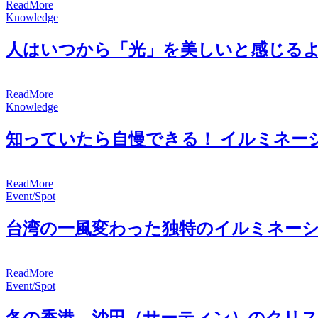
R
e
a
d
M
o
r
e
Knowledge
人はいつから「光」を美しいと感じる
R
e
a
d
M
o
r
e
Knowledge
知っていたら自慢できる！ イルミネー
R
e
a
d
M
o
r
e
Event/Spot
台湾の一風変わった独特のイルミネー
R
e
a
d
M
o
r
e
Event/Spot
冬の香港、沙田（サーティン）のクリ