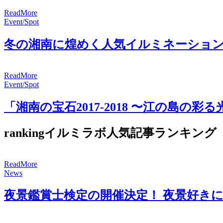
R
e
a
d
M
o
r
e
Event/Spot
冬の湘南に煌めく人気イルミネーション
R
e
a
d
M
o
r
e
Event/Spot
「湘南の宝石2017-2018 〜江の島の
ranking
イルミラボ人気記事ランキング
R
e
a
d
M
o
r
e
News
夜景鑑賞士検定の開催決定！ 夜景好き