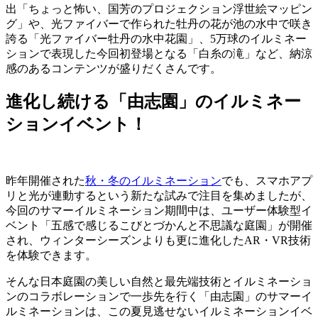
出「ちょっと怖い、国芳のプロジェクション浮世絵マッピン
グ」や、光ファイバーで作られた牡丹の花が池の水中で咲き
誇る「光ファイバー牡丹の水中花園」、5万球のイルミネー
ションで表現した今回初登場となる「白糸の滝」など、納涼
感のあるコンテンツが盛りだくさんです。
進化し続ける「由志園」のイルミネー
ションイベント！
昨年開催された
秋・冬のイルミネーション
でも、スマホアプ
リと光が連動するという新たな試みで注目を集めましたが、
今回のサマーイルミネーション期間中は、ユーザー体験型イ
ベント「五感で感じるこびとづかんと不思議な庭園」が開催
され、ウィンターシーズンよりも更に進化したAR・VR技術
を体験できます。
そんな日本庭園の美しい自然と最先端技術とイルミネーショ
ンのコラボレーションで一歩先を行く「由志園」のサマーイ
ルミネーションは、この夏見逃せないイルミネーションイベ