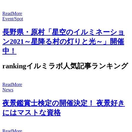
R
e
a
d
M
o
r
e
Event/Spot
長野県・原村「星空のイルミネーショ
ン2021～星降る村の灯りと光～」開催
中！
ranking
イルミラボ人気記事ランキング
R
e
a
d
M
o
r
e
News
夜景鑑賞士検定の開催決定！ 夜景好き
にはマストな資格
R
e
a
d
M
o
r
e