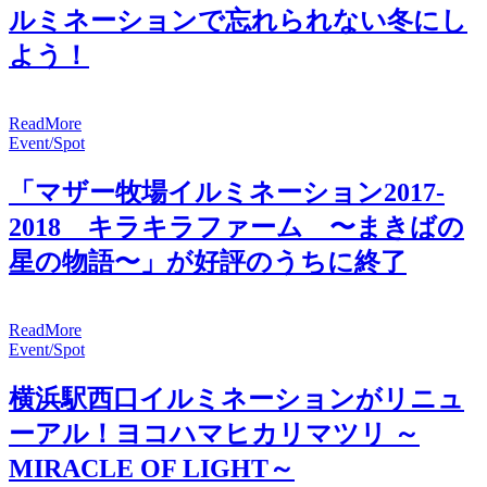
ルミネーションで忘れられない冬にし
よう！
R
e
a
d
M
o
r
e
Event/Spot
「マザー牧場イルミネーション2017-
2018 キラキラファーム 〜まきばの
星の物語〜」が好評のうちに終了
R
e
a
d
M
o
r
e
Event/Spot
横浜駅西口イルミネーションがリニュ
ーアル！ヨコハマヒカリマツリ ～
MIRACLE OF LIGHT～