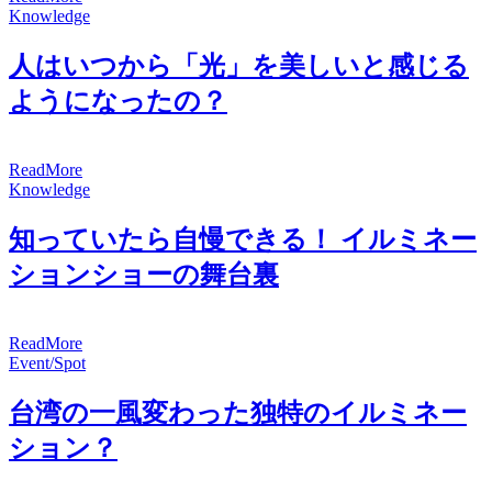
Knowledge
人はいつから「光」を美しいと感じる
ようになったの？
R
e
a
d
M
o
r
e
Knowledge
知っていたら自慢できる！ イルミネー
ションショーの舞台裏
R
e
a
d
M
o
r
e
Event/Spot
台湾の一風変わった独特のイルミネー
ション？