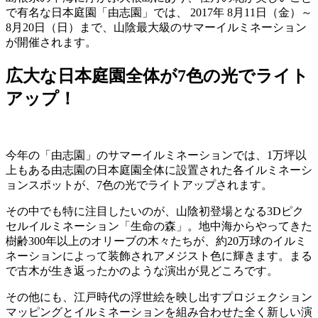
で有名な日本庭園「由志園」では、 2017年 8月11日（金）～
8月20日（日）まで、山陰最大級のサマーイルミネーション
が開催されます。
広大な日本庭園全体が7色の光でライト
アップ！
今年の「由志園」のサマーイルミネーションでは、1万坪以
上もある由志園の日本庭園全体に設置された各イルミネーシ
ョンスポットが、7色の光でライトアップされます。
その中でも特に注目したいのが、山陰初登場となる3Dピク
セルイルミネーション「生命の森」。地中海からやってきた
樹齢300年以上のオリーブの木々たちが、約20万球のイルミ
ネーションによって装飾されアメジスト色に輝きます。まる
で古木が生き返ったかのような演出が見どころです。
その他にも、江戸時代の浮世絵を映し出すプロジェクション
マッピングとイルミネーションを組み合わせた全く新しい演