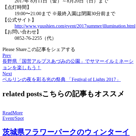
2017年 8月11日（金）～8月20日（日）まで
【点灯時間】
19:00〜21:00まで ※最終入園は閉園30分前まで
【公式サイト】
http://www.yuushien.com/event/2017summer/illumination.html
【お問い合わせ】
0852-76-2255（代）
Please Share
この記事をシェアする
Prev
長野県「国営アルプスあづみの公園」でサマーイルミネーシ
ョンを楽しもう！
Next
ベルリンの夜を彩る光の祭典 「Festival of Lights 2017」
related posts
こちらの記事もオススメ
R
e
a
d
M
o
r
e
Event/Spot
茨城県フラワーパークのウィンターイ