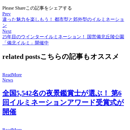
Please Share
この記事をシェアする
Prev
違った魅力を楽しもう！ 都市型と郊外型のイルミネーショ
ン
Next
25年目のウインターイルミネーション！ 国営備北丘陵公園
「備北イルミ」開催中
related posts
こちらの記事もオススメ
R
e
a
d
M
o
r
e
News
全国5,542名の夜景鑑賞士が選ぶ！ 第6
回イルミネーションアワード受賞式が
開催
R
e
a
d
M
o
r
e