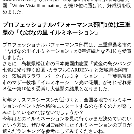
園「Winter Vista Illumination」が第18位に選ばれ、好成績を収
めました。
プロフェッショナルパフォーマンス部門1位は三重
県の「なばなの里 イルミネーション」
プロフェッショナルパフォーマンス部門は、三重県桑名市の
「なばなの里イルミネーション」が3年連続となる1位を受賞
しました。
さらに、島根県松江市の日本庭園由志園「黄金の島ジパング
七色に光り輝く庭園 -カラフルGARDEN-」と茨城県石岡市
の「茨城県フラワーパークイルミネーション」、千葉県富津
市のマザー牧場「イルミネーション光の花畑」がそれぞれ第
８位〜第10位を受賞し大健闘の結果となりました。
毎年クリスマスシーズンが近づくと、全国各地でイルミネー
ションイベントが本格的にスタートするのを多くの方が楽し
みにしているのではないでしょうか？
今年はどのイルミネーションを見に行くかまだ決めていない
という方は、ぜひ今回ご紹介したイルミネーションのプロが
選んだランキングを参考にしてみてくださいね。