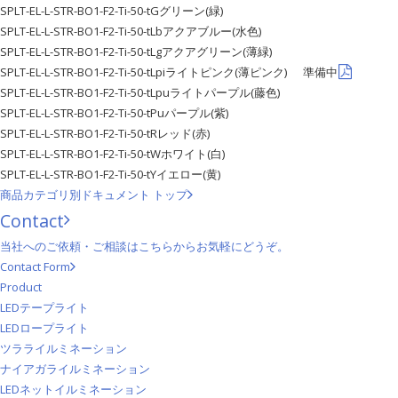
SPLT-EL-L-STR-BO1-F2-Ti-50-tG
グリーン(緑)
SPLT-EL-L-STR-BO1-F2-Ti-50-tLb
アクアブルー(水色)
SPLT-EL-L-STR-BO1-F2-Ti-50-tLg
アクアグリーン(薄緑)
SPLT-EL-L-STR-BO1-F2-Ti-50-tLpi
ライトピンク(薄ピンク)
準備中
SPLT-EL-L-STR-BO1-F2-Ti-50-tLpu
ライトパープル(藤色)
SPLT-EL-L-STR-BO1-F2-Ti-50-tPu
パープル(紫)
SPLT-EL-L-STR-BO1-F2-Ti-50-tR
レッド(赤)
SPLT-EL-L-STR-BO1-F2-Ti-50-tW
ホワイト(白)
SPLT-EL-L-STR-BO1-F2-Ti-50-tY
イエロー(黄)
商品カテゴリ別ドキュメント トップ
Contact
当社へのご依頼・ご相談はこちらからお気軽にどうぞ。
Contact Form
Product
LEDテープライト
LEDロープライト
ツラライルミネーション
ナイアガライルミネーション
LEDネットイルミネーション