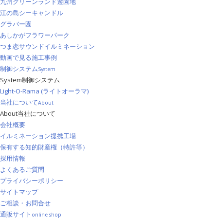
九州グリーンランド遊園地
江の島シーキャンドル
グラバー園
あしかがフラワーパーク
つま恋サウンドイルミネーション
動画で見る施工事例
制御システム
System
System
制御システム
Light-O-Rama (ライトオーラマ)
当社について
About
About
当社について
会社概要
イルミネーション提携工場
保有する知的財産権（特許等）
採用情報
よくあるご質問
プライバシーポリシー
サイトマップ
ご相談・お問合せ
通販サイト
online shop