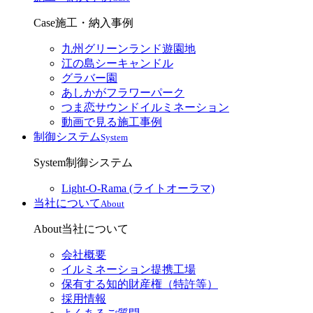
Case
施工・納入事例
九州グリーンランド遊園地
江の島シーキャンドル
グラバー園
あしかがフラワーパーク
つま恋サウンドイルミネーション
動画で見る施工事例
制御システム
System
System
制御システム
Light-O-Rama (ライトオーラマ)
当社について
About
About
当社について
会社概要
イルミネーション提携工場
保有する知的財産権（特許等）
採用情報