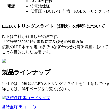
AC100V仕様
電源
乾電池仕様
低電圧（DC12V）仕様（RGBストリングライ
LEDストリングスライト（紐状）の特許について
以下は当社が取得した特許です。
「特許第5356861号 電飾装置及びその製造方法」
複数のLED素子を電力線でつなぎ合わせた電飾装置におい
ことを目的にした技術です。
製品ラインナップ
当社では、6種類のLEDストリングスライトをご用意してい
詳しくは、詳細ページをご覧ください。
常時点灯 黒コード