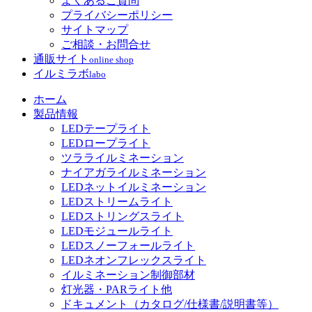
よくあるご質問
プライバシーポリシー
サイトマップ
ご相談・お問合せ
通販サイト
online shop
イルミラボ
labo
ホーム
製品情報
LEDテープライト
LEDロープライト
ツラライルミネーション
ナイアガライルミネーション
LEDネットイルミネーション
LEDストリームライト
LEDストリングスライト
LEDモジュールライト
LEDスノーフォールライト
LEDネオンフレックスライト
イルミネーション制御部材
灯光器・PARライト他
ドキュメント（カタログ/仕様書/説明書等）