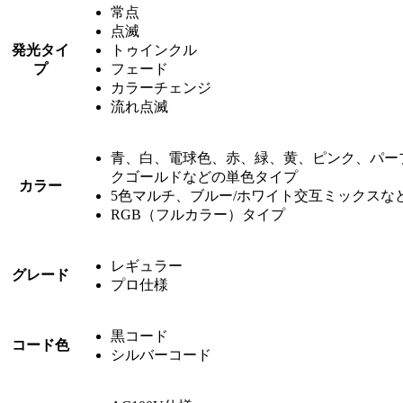
常点
点滅
発光タイ
トゥインクル
プ
フェード
カラーチェンジ
流れ点滅
青、白、電球色、赤、緑、黄、ピンク、パー
クゴールドなどの単色タイプ
カラー
5色マルチ、ブルー/ホワイト交互ミックスな
RGB（フルカラー）タイプ
レギュラー
グレード
プロ仕様
黒コード
コード色
シルバーコード