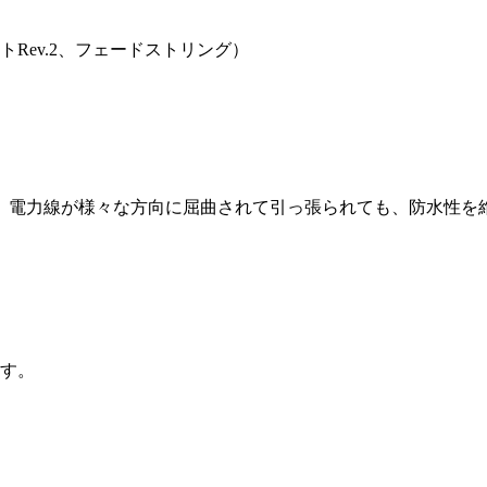
トRev.2、フェードストリング）
て、電力線が様々な方向に屈曲されて引っ張られても、防水性を
ます。