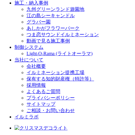
施工・納入事例
九州グリーンランド遊園地
江の島シーキャンドル
グラバー園
あしかがフラワーパーク
つま恋サウンドイルミネーション
動画で見る施工事例
制御システム
Light-O-Rama (ライトオーラマ)
当社について
会社概要
イルミネーション提携工場
保有する知的財産権（特許等）
採用情報
よくあるご質問
プライバシーポリシー
サイトマップ
ご相談・お問い合わせ
イルミラボ