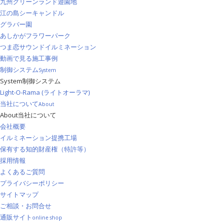
九州グリーンランド遊園地
江の島シーキャンドル
グラバー園
あしかがフラワーパーク
つま恋サウンドイルミネーション
動画で見る施工事例
制御システム
System
System
制御システム
Light-O-Rama (ライトオーラマ)
当社について
About
About
当社について
会社概要
イルミネーション提携工場
保有する知的財産権（特許等）
採用情報
よくあるご質問
プライバシーポリシー
サイトマップ
ご相談・お問合せ
通販サイト
online shop