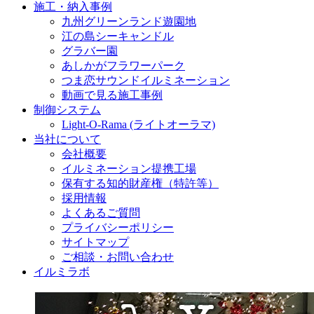
施工・納入事例
九州グリーンランド遊園地
江の島シーキャンドル
グラバー園
あしかがフラワーパーク
つま恋サウンドイルミネーション
動画で見る施工事例
制御システム
Light-O-Rama (ライトオーラマ)
当社について
会社概要
イルミネーション提携工場
保有する知的財産権（特許等）
採用情報
よくあるご質問
プライバシーポリシー
サイトマップ
ご相談・お問い合わせ
イルミラボ