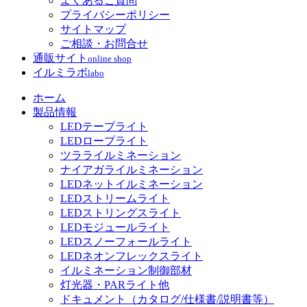
よくあるご質問
プライバシーポリシー
サイトマップ
ご相談・お問合せ
通販サイト
online shop
イルミラボ
labo
ホーム
製品情報
LEDテープライト
LEDロープライト
ツラライルミネーション
ナイアガライルミネーション
LEDネットイルミネーション
LEDストリームライト
LEDストリングスライト
LEDモジュールライト
LEDスノーフォールライト
LEDネオンフレックスライト
イルミネーション制御部材
灯光器・PARライト他
ドキュメント（カタログ/仕様書/説明書等）