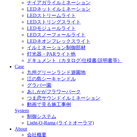
ナイアガライルミネーション
LEDネットイルミネーション
LEDストリームライト
LEDストリングスライト
LEDモジュールライト
LEDスノーフォールライト
LEDネオンフレックスライト
イルミネーション制御部材
灯光器・PARライト他
ドキュメント（カタログ/仕様書/説明書等）
Case
九州グリーンランド遊園地
江の島シーキャンドル
グラバー園
あしかがフラワーパーク
つま恋サウンドイルミネーション
動画で見る施工事例
System
制御システム
Light-O-Rama (ライトオーラマ)
About
会社概要