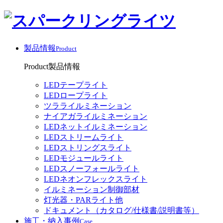
製品情報
Product
Product
製品情報
LEDテープライト
LEDロープライト
ツラライルミネーション
ナイアガライルミネーション
LEDネットイルミネーション
LEDストリームライト
LEDストリングスライト
LEDモジュールライト
LEDスノーフォールライト
LEDネオンフレックスライト
イルミネーション制御部材
灯光器・PARライト他
ドキュメント（カタログ/仕様書/説明書等）
施工・納入事例
Case