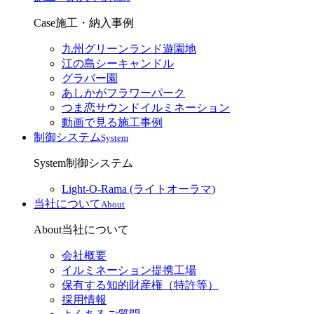
Case
施工・納入事例
九州グリーンランド遊園地
江の島シーキャンドル
グラバー園
あしかがフラワーパーク
つま恋サウンドイルミネーション
動画で見る施工事例
制御システム
System
System
制御システム
Light-O-Rama (ライトオーラマ)
当社について
About
About
当社について
会社概要
イルミネーション提携工場
保有する知的財産権（特許等）
採用情報