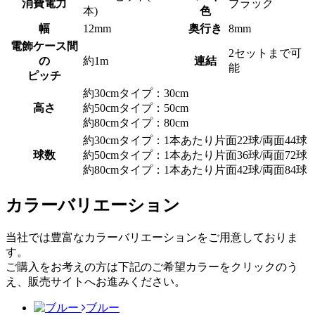
消費電力
ブラック
本)
色
幅
12mm
奥行き
8mm
電飾ケース間
2セットまで可
の
約1m
連結
能
ピッチ
約30cmタイプ：30cm
高さ
約50cmタイプ：50cm
約80cmタイプ：80cm
約30cmタイプ：1本あたり片面22球/両面44球
球数
約50cmタイプ：1本あたり片面36球/両面72球
約80cmタイプ：1本あたり片面42球/両面84球
カラーバリエーション
当社では豊富なカラーバリエーションをご用意しておりま
す。
ご購入をお考えの方は下記のご希望カラーをクリックのう
え、販売サイトへお進みください。
ブルー